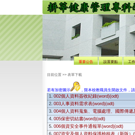
重要公告
設置要點
工
目前位置 >> 表單下載
若有加密圖示
，限本校教職員生開啟文件，請
1.
002個人資料簽收紀錄(word)
(odt)
2.
003人事資料需求表(word)
(odt)
3.
004個人資料蒐集、電腦處理、國際傳遞及利
4.
005保密切結書(word)
(odt)
5.
006個資安全事件通報單(word)
(odt)
6.
007資安及個人資料保護檢核表（新版）(wo