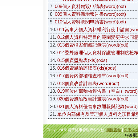
7.
008個人資料銷毀申請表(word)
(odt)
8.
009個人資料新增報告書(word)
(odt)
9.
010個人資料調閱申請書(word)
(odt)
10.
011當事人個人資料權利行使申請書(wor
11.
012個人資料特定目的範圍變更需求同意書(
12.
013個資檔案銷毀記錄表(word)
(odt)
13.
014委外處理個人資料保護管理制度檢核表(
14.
015個資盤點表(xls)
(ods)
15.
016個資風險評鑑表(xls)
(ods)
16.
017個資內部稽核查檢單(word)
(odt)
17.
018個資改善計畫表(word)
(odt)
18.
019單位內部稽核報告書（空白）(word)
19.
020個資風險改善計畫表(word)
(odt)
20.
021個人資料侵害事故通報與紀錄(word)
21.
單位內部保有及管理個人資料之項目彙整表
Copyright © 耕莘健康管理專科學校 |
回圖書館
|
回學校
聯絡電話:(02)2219113